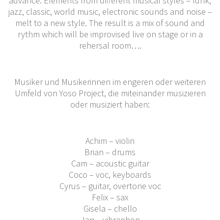
advance. Elements from different musical styles – funk,
jazz, classic, world music, electronic sounds and noise –
melt to a new style. The result is a mix of sound and
rythm which will be improvised live on stage or in a
rehersal room….
Musiker und Musikerinnen im engeren oder weiteren
Umfeld von Yoso Project, die miteinander musizieren
oder musiziert haben:
Achim – violin
Brian – drums
Cam – acoustic guitar
Coco – voc, keyboards
Cyrus – guitar, overtone voc
Felix – sax
Gisela – chello
Jan – vibraphon