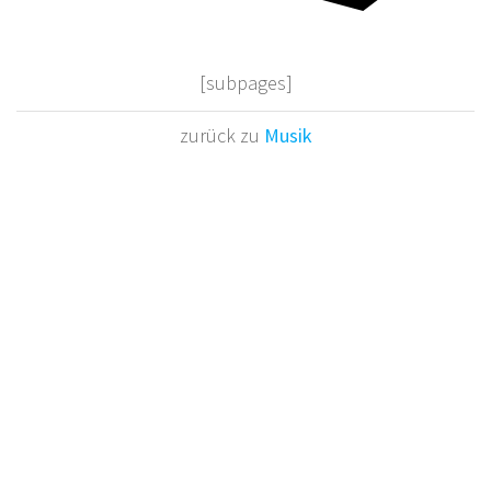
[subpages]
zurück zu
Musik