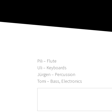
Pili – Flute
Uli – Keyboards
Jürgen – Percussion
Tomi – Bass, Electronics