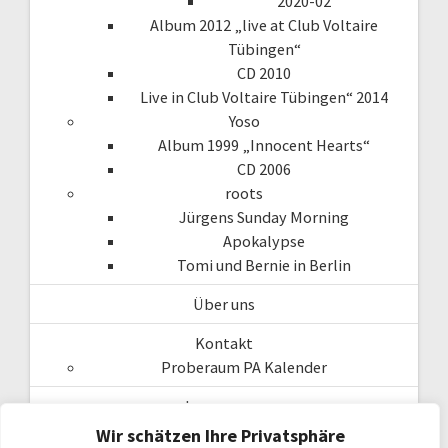
2020-02
Album 2012 „live at Club Voltaire
Tübingen“
CD 2010
Live in Club Voltaire Tübingen“ 2014
Yoso
Album 1999 „Innocent Hearts“
CD 2006
roots
Jürgens Sunday Morning
Apokalypse
Tomi und Bernie in Berlin
Über uns
Kontakt
Proberaum PA Kalender
Impressum
Datenschutzerklärung
Wir schätzen Ihre Privatsphäre